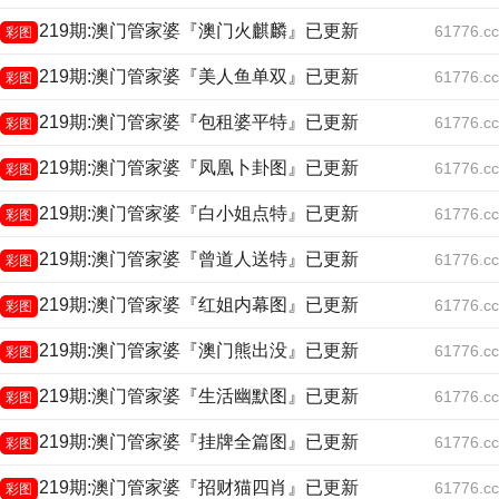
219期:澳门管家婆『澳门火麒麟』已更新
61776.cc
彩图
219期:澳门管家婆『美人鱼单双』已更新
61776.cc
彩图
219期:澳门管家婆『包租婆平特』已更新
61776.cc
彩图
219期:澳门管家婆『凤凰卜卦图』已更新
61776.cc
彩图
219期:澳门管家婆『白小姐点特』已更新
61776.cc
彩图
219期:澳门管家婆『曾道人送特』已更新
61776.cc
彩图
219期:澳门管家婆『红姐内幕图』已更新
61776.cc
彩图
219期:澳门管家婆『澳门熊出没』已更新
61776.cc
彩图
219期:澳门管家婆『生活幽默图』已更新
61776.cc
彩图
219期:澳门管家婆『挂牌全篇图』已更新
61776.cc
彩图
219期:澳门管家婆『招财猫四肖』已更新
61776.cc
彩图