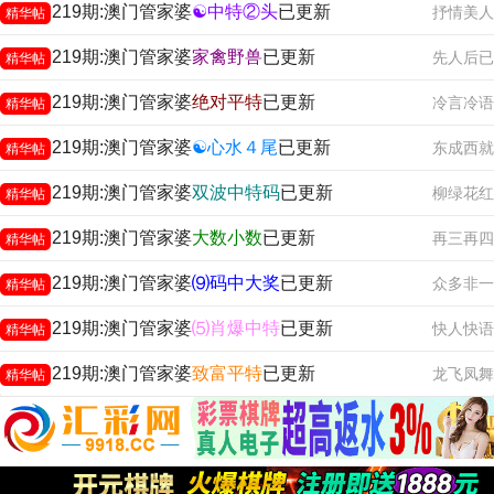
219期:澳门管家婆
☯中特②头
已更新
抒情美人
精华帖
219期:澳门管家婆
家禽野兽
已更新
先人后已
精华帖
219期:澳门管家婆
绝对平特
已更新
冷言冷语
精华帖
219期:澳门管家婆
☯心水４尾
已更新
东成西就
精华帖
219期:澳门管家婆
双波中特码
已更新
柳绿花红
精华帖
219期:澳门管家婆
大数小数
已更新
再三再四
精华帖
219期:澳门管家婆
⑼码中大奖
已更新
众多非一
精华帖
219期:澳门管家婆
⑸肖爆中特
已更新
快人快语
精华帖
219期:澳门管家婆
致富平特
已更新
龙飞凤舞
精华帖