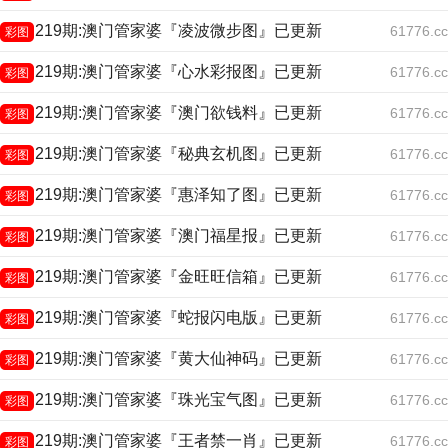
219期:澳门管家婆『凌波微步图』已更新
61776.cc
彩图
219期:澳门管家婆『心水彩报图』已更新
61776.cc
彩图
219期:澳门管家婆『澳门欲钱料』已更新
61776.cc
彩图
219期:澳门管家婆『秘典玄机图』已更新
61776.cc
彩图
219期:澳门管家婆『惠泽知了图』已更新
61776.cc
彩图
219期:澳门管家婆『澳门福星报』已更新
61776.cc
彩图
219期:澳门管家婆『金旺旺信箱』已更新
61776.cc
彩图
219期:澳门管家婆『蛇报闪电版』已更新
61776.cc
彩图
219期:澳门管家婆『黄大仙神码』已更新
61776.cc
彩图
219期:澳门管家婆『珠光宝气图』已更新
61776.cc
彩图
219期:澳门管家婆『王者禁一肖』已更新
61776.cc
彩图