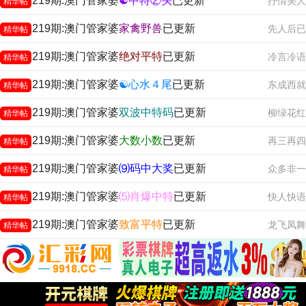
219期:澳门管家婆
☯中特②头
已更新
抒情美人
精华帖
219期:澳门管家婆
家禽野兽
已更新
先人后已
精华帖
219期:澳门管家婆
绝对平特
已更新
冷言冷语
精华帖
219期:澳门管家婆
☯心水４尾
已更新
东成西就
精华帖
219期:澳门管家婆
双波中特码
已更新
柳绿花红
精华帖
219期:澳门管家婆
大数小数
已更新
再三再四
精华帖
219期:澳门管家婆
⑼码中大奖
已更新
众多非一
精华帖
219期:澳门管家婆
⑸肖爆中特
已更新
快人快语
精华帖
219期:澳门管家婆
致富平特
已更新
龙飞凤舞
精华帖