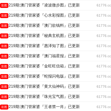
219期:澳门管家婆『凌波微步图』已更新
61776.cc
彩图
219期:澳门管家婆『心水彩报图』已更新
61776.cc
彩图
219期:澳门管家婆『澳门欲钱料』已更新
61776.cc
彩图
219期:澳门管家婆『秘典玄机图』已更新
61776.cc
彩图
219期:澳门管家婆『惠泽知了图』已更新
61776.cc
彩图
219期:澳门管家婆『澳门福星报』已更新
61776.cc
彩图
219期:澳门管家婆『金旺旺信箱』已更新
61776.cc
彩图
219期:澳门管家婆『蛇报闪电版』已更新
61776.cc
彩图
219期:澳门管家婆『黄大仙神码』已更新
61776.cc
彩图
219期:澳门管家婆『珠光宝气图』已更新
61776.cc
彩图
219期:澳门管家婆『王者禁一肖』已更新
61776.cc
彩图