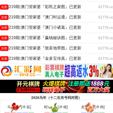
219期:澳门管家婆『彩民之家图』已更新
61776.cc
彩图
219期:澳门管家婆『澳门时运通』已更新
61776.cc
彩图
219期:澳门管家婆『澳门小诸葛』已更新
61776.cc
彩图
219期:澳门管家婆『赢钱秘诀图』已更新
61776.cc
彩图
219期:澳门管家婆『致富地带图』已更新
61776.cc
彩图
219期:澳门管家婆『金多宝传真』已更新
61776.cc
彩图