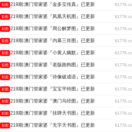
219期:澳门管家婆『金多宝传真』已更新
61776.cc
彩图
219期:澳门管家婆『凤凰天机图』已更新
61776.cc
彩图
219期:澳门管家婆『周公解梦图』已更新
61776.cc
彩图
219期:澳门管家婆『内幕三肖图』已更新
61776.cc
彩图
219期:澳门管家婆『小黄人幽默』已更新
61776.cc
彩图
219期:澳门管家婆『老版跑狗图』已更新
61776.cc
彩图
219期:澳门管家婆『诗像破成语』已更新
61776.cc
彩图
219期:澳门管家婆『宝宝平特图』已更新
61776.cc
彩图
219期:澳门管家婆『澳门马经图』已更新
61776.cc
彩图
219期:澳门管家婆『挂牌天书图』已更新
61776.cc
彩图
219期:澳门管家婆『无字天书图』已更新
61776.cc
彩图