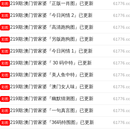
219期:澳门管家婆『正版一肖图』已更新
61776.cc
彩图
219期:澳门管家婆『今日闲情 2』已更新
61776.cc
彩图
219期:澳门管家婆『高清跑狗图』已更新
61776.cc
彩图
219期:澳门管家婆『另版跑狗图』已更新
61776.cc
彩图
219期:澳门管家婆『今日闲情 1』已更新
61776.cc
彩图
219期:澳门管家婆『 30 码中特』已更新
61776.cc
彩图
219期:澳门管家婆『美人鱼中特』已更新
61776.cc
彩图
219期:澳门管家婆『澳门女人味』已更新
61776.cc
彩图
219期:澳门管家婆『幽默猜测图』已更新
61776.cc
彩图
219期:澳门管家婆『一句真言图』已更新
61776.cc
彩图
219期:澳门管家婆『36码特围图』已更新
61776.cc
彩图