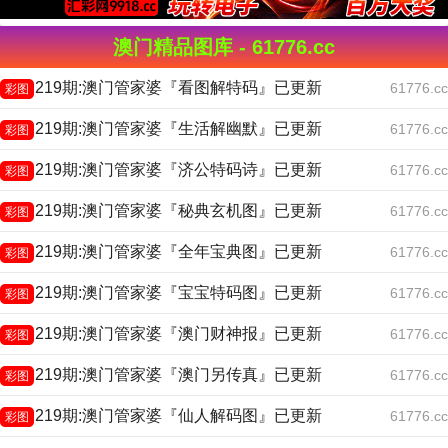
澳门精品图库 - 61776.cc
219期:澳门管家婆『看图解特码』已更新
61776.cc
彩图
219期:澳门管家婆『生活解幽默』已更新
61776.cc
彩图
219期:澳门管家婆『济公特码诗』已更新
61776.cc
彩图
219期:澳门管家婆『秘典玄机图』已更新
61776.cc
彩图
219期:澳门管家婆『全年宝典图』已更新
61776.cc
彩图
219期:澳门管家婆『宝宝特码图』已更新
61776.cc
彩图
219期:澳门管家婆『澳门财神报』已更新
61776.cc
彩图
219期:澳门管家婆『澳门另传真』已更新
61776.cc
彩图
219期:澳门管家婆『仙人解码图』已更新
61776.cc
彩图