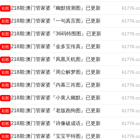
218期:澳门管家婆『幽默猜测图』已更新
61776.cc
彩图
218期:澳门管家婆『一句真言图』已更新
61776.cc
彩图
218期:澳门管家婆『36码特围图』已更新
61776.cc
彩图
218期:澳门管家婆『金多宝传真』已更新
61776.cc
彩图
218期:澳门管家婆『凤凰天机图』已更新
61776.cc
彩图
218期:澳门管家婆『周公解梦图』已更新
61776.cc
彩图
218期:澳门管家婆『内幕三肖图』已更新
61776.cc
彩图
218期:澳门管家婆『小黄人幽默』已更新
61776.cc
彩图
218期:澳门管家婆『老版跑狗图』已更新
61776.cc
彩图
218期:澳门管家婆『诗像破成语』已更新
61776.cc
彩图
218期:澳门管家婆『宝宝平特图』已更新
61776.cc
彩图