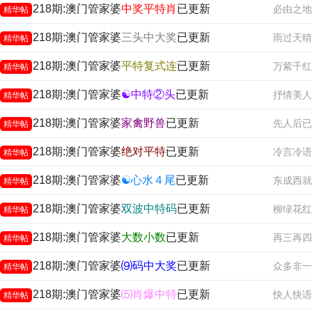
218期:澳门管家婆
中奖平特肖
已更新
必由之地
精华帖
218期:澳门管家婆
三头中大奖
已更新
雨过天晴
精华帖
218期:澳门管家婆
平特复式连
已更新
万紫千红
精华帖
218期:澳门管家婆
☯中特②头
已更新
抒情美人
精华帖
218期:澳门管家婆
家禽野兽
已更新
先人后已
精华帖
218期:澳门管家婆
绝对平特
已更新
冷言冷语
精华帖
218期:澳门管家婆
☯心水４尾
已更新
东成西就
精华帖
218期:澳门管家婆
双波中特码
已更新
柳绿花红
精华帖
218期:澳门管家婆
大数小数
已更新
再三再四
精华帖
218期:澳门管家婆
⑼码中大奖
已更新
众多非一
精华帖
218期:澳门管家婆
⑸肖爆中特
已更新
快人快语
精华帖