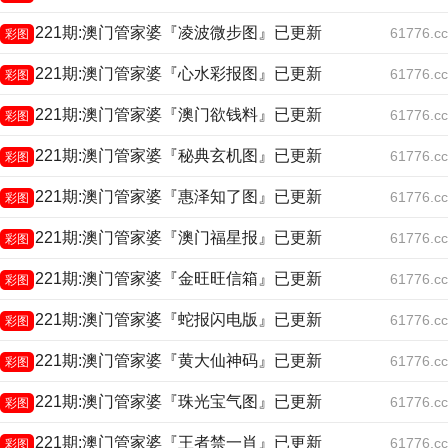
221期:澳门管家婆『凌波微步图』已更新
61776.cc
彩图
221期:澳门管家婆『心水彩报图』已更新
61776.cc
彩图
221期:澳门管家婆『澳门欲钱料』已更新
61776.cc
彩图
221期:澳门管家婆『秘典玄机图』已更新
61776.cc
彩图
221期:澳门管家婆『惠泽知了图』已更新
61776.cc
彩图
221期:澳门管家婆『澳门福星报』已更新
61776.cc
彩图
221期:澳门管家婆『金旺旺信箱』已更新
61776.cc
彩图
221期:澳门管家婆『蛇报闪电版』已更新
61776.cc
彩图
221期:澳门管家婆『黄大仙神码』已更新
61776.cc
彩图
221期:澳门管家婆『珠光宝气图』已更新
61776.cc
彩图
221期:澳门管家婆『王者禁一肖』已更新
61776.cc
彩图