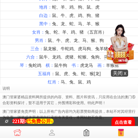
关闭 x
说明
澳门管家婆精品资料网所提供的内容、资料、图片和资讯，只应用在合法的澳门⑥
合彩资料探讨，暂不适用于其它，外围博彩和使用。特此声明！
澳门管家婆免责声明：以上所有广告内容均为彩票赞助商提供，本站不对其经营行
为负责。浏览或使用者须自行承担有关责任，本网站恕不负责。
221期:
已免费公开√
❎
点击查看
[澳门管家婆]易记域名61776.cc