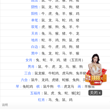
关闭 x
说明