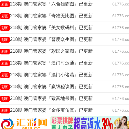
218期:澳门管家婆『六合雄霸图』已更新
61776.cc
彩图
218期:澳门管家婆『奇准无比图』已更新
61776.cc
彩图
218期:澳门管家婆『美女数码料』已更新
61776.cc
彩图
218期:澳门管家婆『普度众生图』已更新
61776.cc
彩图
218期:澳门管家婆『彩民之家图』已更新
61776.cc
彩图
218期:澳门管家婆『澳门时运通』已更新
61776.cc
彩图
218期:澳门管家婆『澳门小诸葛』已更新
61776.cc
彩图
218期:澳门管家婆『赢钱秘诀图』已更新
61776.cc
彩图
218期:澳门管家婆『致富地带图』已更新
61776.cc
彩图
218期:澳门管家婆『金多宝传真』已更新
61776.cc
彩图