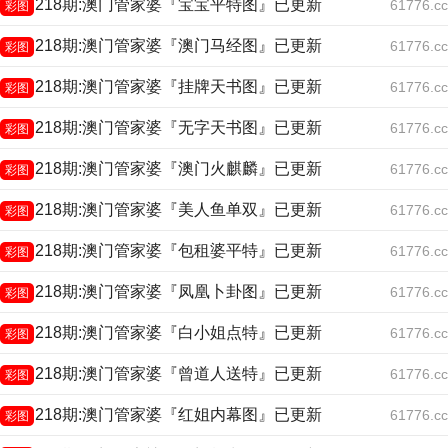
218期:澳门管家婆『宝宝平特图』已更新
61776.cc
彩图
218期:澳门管家婆『澳门马经图』已更新
61776.cc
彩图
218期:澳门管家婆『挂牌天书图』已更新
61776.cc
彩图
218期:澳门管家婆『无字天书图』已更新
61776.cc
彩图
218期:澳门管家婆『澳门火麒麟』已更新
61776.cc
彩图
218期:澳门管家婆『美人鱼单双』已更新
61776.cc
彩图
218期:澳门管家婆『包租婆平特』已更新
61776.cc
彩图
218期:澳门管家婆『凤凰卜卦图』已更新
61776.cc
彩图
218期:澳门管家婆『白小姐点特』已更新
61776.cc
彩图
218期:澳门管家婆『曾道人送特』已更新
61776.cc
彩图
218期:澳门管家婆『红姐内幕图』已更新
61776.cc
彩图