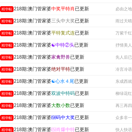
218期:澳门管家婆
中奖平特肖
已更新
必由之地
精华帖
218期:澳门管家婆
三头中大奖
已更新
雨过天晴
精华帖
218期:澳门管家婆
平特复式连
已更新
万紫千红
精华帖
218期:澳门管家婆
☯中特②头
已更新
抒情美人
精华帖
218期:澳门管家婆
家禽野兽
已更新
先人后已
精华帖
218期:澳门管家婆
绝对平特
已更新
冷言冷语
精华帖
218期:澳门管家婆
☯心水４尾
已更新
东成西就
精华帖
218期:澳门管家婆
双波中特码
已更新
柳绿花红
精华帖
218期:澳门管家婆
大数小数
已更新
再三再四
精华帖
218期:澳门管家婆
⑼码中大奖
已更新
众多非一
精华帖
218期:澳门管家婆
⑸肖爆中特
已更新
快人快语
精华帖