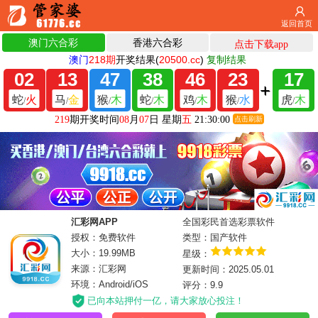
返回首页
汇彩网APP
全国彩民首选彩票软件
授权：免费软件
类型：国产软件
大小：19.99MB
星级：
来源：汇彩网
更新时间：2025.05.01
环境：Android/iOS
评分：9.9
已向本站押付一亿，请大家放心投注！