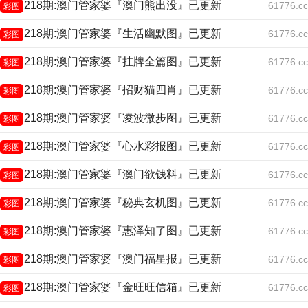
218期:澳门管家婆『澳门熊出没』已更新
61776.cc
彩图
218期:澳门管家婆『生活幽默图』已更新
61776.cc
彩图
218期:澳门管家婆『挂牌全篇图』已更新
61776.cc
彩图
218期:澳门管家婆『招财猫四肖』已更新
61776.cc
彩图
218期:澳门管家婆『凌波微步图』已更新
61776.cc
彩图
218期:澳门管家婆『心水彩报图』已更新
61776.cc
彩图
218期:澳门管家婆『澳门欲钱料』已更新
61776.cc
彩图
218期:澳门管家婆『秘典玄机图』已更新
61776.cc
彩图
218期:澳门管家婆『惠泽知了图』已更新
61776.cc
彩图
218期:澳门管家婆『澳门福星报』已更新
61776.cc
彩图
218期:澳门管家婆『金旺旺信箱』已更新
61776.cc
彩图