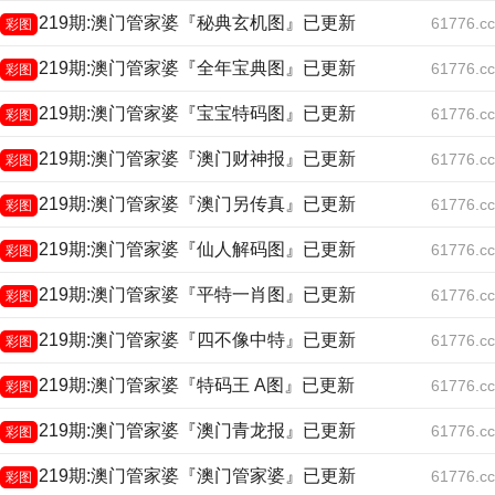
219期:澳门管家婆『秘典玄机图』已更新
61776.cc
彩图
219期:澳门管家婆『全年宝典图』已更新
61776.cc
彩图
219期:澳门管家婆『宝宝特码图』已更新
61776.cc
彩图
219期:澳门管家婆『澳门财神报』已更新
61776.cc
彩图
219期:澳门管家婆『澳门另传真』已更新
61776.cc
彩图
219期:澳门管家婆『仙人解码图』已更新
61776.cc
彩图
219期:澳门管家婆『平特一肖图』已更新
61776.cc
彩图
219期:澳门管家婆『四不像中特』已更新
61776.cc
彩图
219期:澳门管家婆『特码王 A图』已更新
61776.cc
彩图
219期:澳门管家婆『澳门青龙报』已更新
61776.cc
彩图
219期:澳门管家婆『澳门管家婆』已更新
61776.cc
彩图