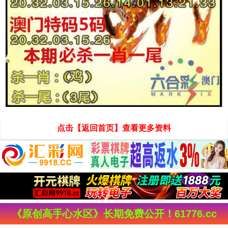
点击【返回首页】查看更多资料
《原创高手心水区》长期免费公开！61776.cc