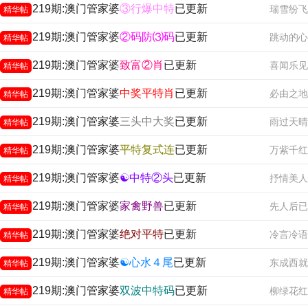
219期:澳门管家婆
③行爆中特
已更新
瑞雪纷飞
精华帖
219期:澳门管家婆
②码防⑶码
已更新
跳动的心
精华帖
219期:澳门管家婆
致富②肖
已更新
喜闻乐见
精华帖
219期:澳门管家婆
中奖平特肖
已更新
必由之地
精华帖
219期:澳门管家婆
三头中大奖
已更新
雨过天晴
精华帖
219期:澳门管家婆
平特复式连
已更新
万紫千红
精华帖
219期:澳门管家婆
☯中特②头
已更新
抒情美人
精华帖
219期:澳门管家婆
家禽野兽
已更新
先人后已
精华帖
219期:澳门管家婆
绝对平特
已更新
冷言冷语
精华帖
219期:澳门管家婆
☯心水４尾
已更新
东成西就
精华帖
219期:澳门管家婆
双波中特码
已更新
柳绿花红
精华帖