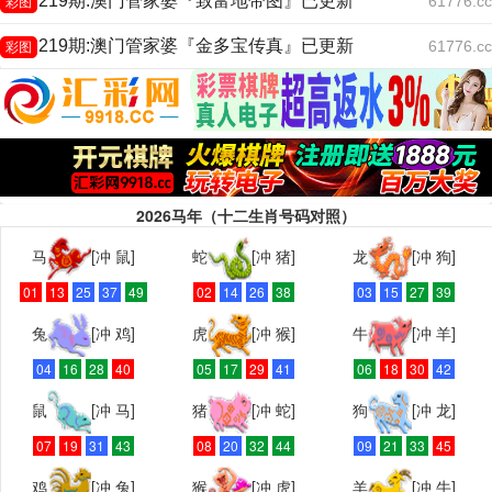
219期:澳门管家婆『致富地带图』已更新
61776.cc
彩图
219期:澳门管家婆『金多宝传真』已更新
61776.cc
彩图