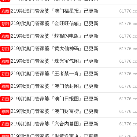
219期:澳门管家婆『澳门福星报』已更新
61776.cc
彩图
219期:澳门管家婆『金旺旺信箱』已更新
61776.cc
彩图
219期:澳门管家婆『蛇报闪电版』已更新
61776.cc
彩图
219期:澳门管家婆『黄大仙神码』已更新
61776.cc
彩图
219期:澳门管家婆『珠光宝气图』已更新
61776.cc
彩图
219期:澳门管家婆『王者禁一肖』已更新
61776.cc
彩图
219期:澳门管家婆『澳门信封图』已更新
61776.cc
彩图
219期:澳门管家婆『澳门日报图』已更新
61776.cc
彩图
219期:澳门管家婆『澳门财富榜』已更新
61776.cc
彩图
219期:澳门管家婆『六合内幕图』已更新
61776.cc
彩图
219期:澳门管家婆『财童送宝 A』已更新
61776.cc
彩图