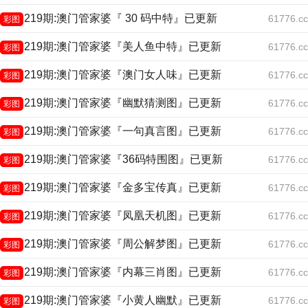
219期:澳门管家婆『 30 码中特』已更新
61776.cc
彩图
219期:澳门管家婆『美人鱼中特』已更新
61776.cc
彩图
219期:澳门管家婆『澳门女人味』已更新
61776.cc
彩图
219期:澳门管家婆『幽默猜测图』已更新
61776.cc
彩图
219期:澳门管家婆『一句真言图』已更新
61776.cc
彩图
219期:澳门管家婆『36码特围图』已更新
61776.cc
彩图
219期:澳门管家婆『金多宝传真』已更新
61776.cc
彩图
219期:澳门管家婆『凤凰天机图』已更新
61776.cc
彩图
219期:澳门管家婆『周公解梦图』已更新
61776.cc
彩图
219期:澳门管家婆『内幕三肖图』已更新
61776.cc
彩图
219期:澳门管家婆『小黄人幽默』已更新
61776.cc
彩图