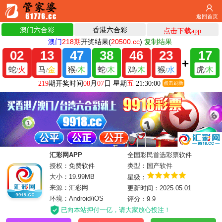
返回首页
汇彩网APP
全国彩民首选彩票软件
授权：免费软件
类型：国产软件
大小：19.99MB
星级：
来源：汇彩网
更新时间：2025.05.01
环境：Android/iOS
评分：9.9
已向本站押付一亿，请大家放心投注！