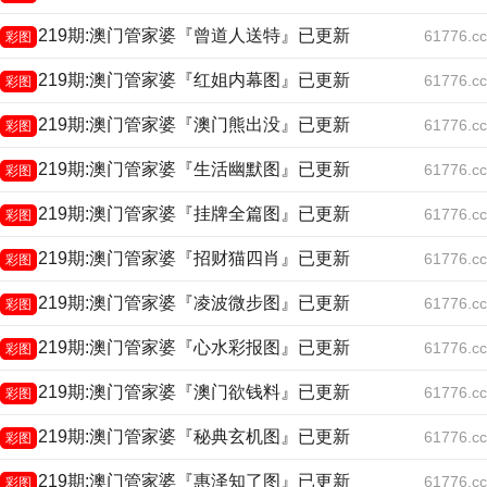
219期:澳门管家婆『曾道人送特』已更新
61776.cc
彩图
219期:澳门管家婆『红姐内幕图』已更新
61776.cc
彩图
219期:澳门管家婆『澳门熊出没』已更新
61776.cc
彩图
219期:澳门管家婆『生活幽默图』已更新
61776.cc
彩图
219期:澳门管家婆『挂牌全篇图』已更新
61776.cc
彩图
219期:澳门管家婆『招财猫四肖』已更新
61776.cc
彩图
219期:澳门管家婆『凌波微步图』已更新
61776.cc
彩图
219期:澳门管家婆『心水彩报图』已更新
61776.cc
彩图
219期:澳门管家婆『澳门欲钱料』已更新
61776.cc
彩图
219期:澳门管家婆『秘典玄机图』已更新
61776.cc
彩图
219期:澳门管家婆『惠泽知了图』已更新
61776.cc
彩图